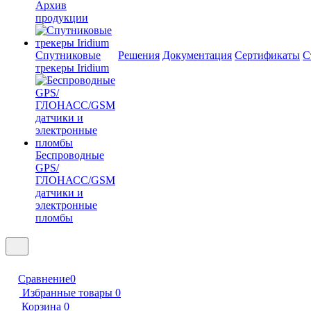
Архив
продукции
Спутниковые
Решения
Документация
Сертификаты
С
трекеры Iridium
Беспроводные
GPS/
ГЛОНАСС/GSM
датчики и
электронные
пломбы
Сравнение
0
Избранные товары
0
Корзина
0